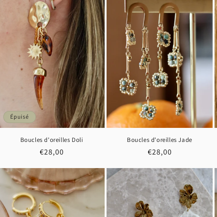
Épuisé
Boucles d'oreilles Doli
Boucles d'oreilles Jade
Prix
€28,00
Prix
€28,00
habituel
habituel