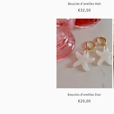
Boucles d'oreilles Holi
Prix
€32,50
habituel
Boucles d'oreilles Star
Prix
€20,00
habituel