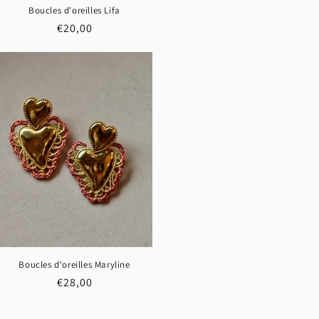
Boucles d'oreilles Lifa
Prix
€20,00
habituel
Boucles d'oreilles Maryline
Prix
€28,00
habituel