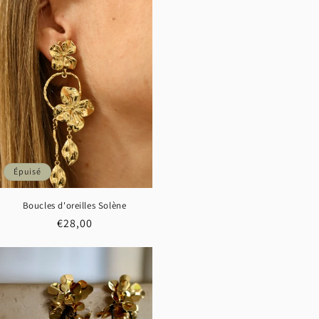
Épuisé
Boucles d'oreilles Solène
Prix
€28,00
habituel