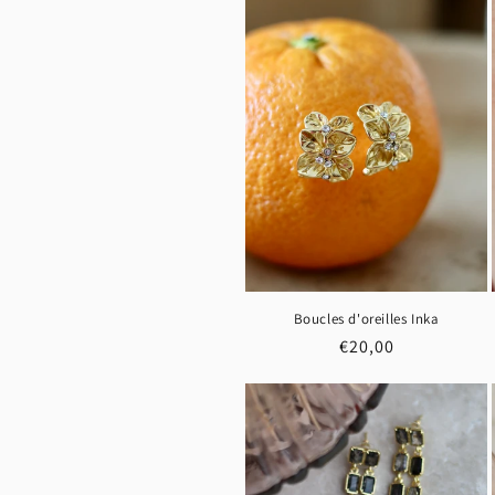
c
t
i
o
n
:
Boucles d'oreilles Inka
Prix
€20,00
habituel