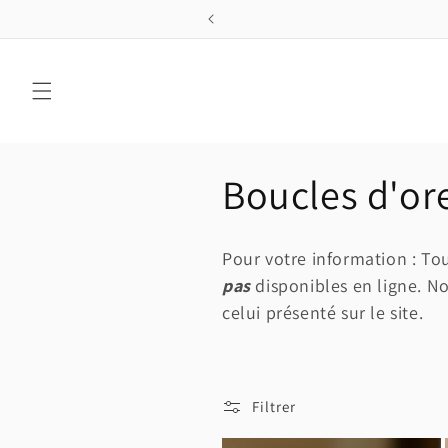
et
passer
au
contenu
C
Boucles d'ore
o
Pour votre information : Tou
l
pas
disponibles en ligne. N
celui présenté sur le site.
l
e
Filtrer