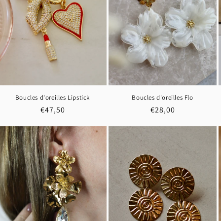
Boucles d'oreilles Lipstick
Boucles d'oreilles Flo
Prix
€47,50
Prix
€28,00
habituel
habituel