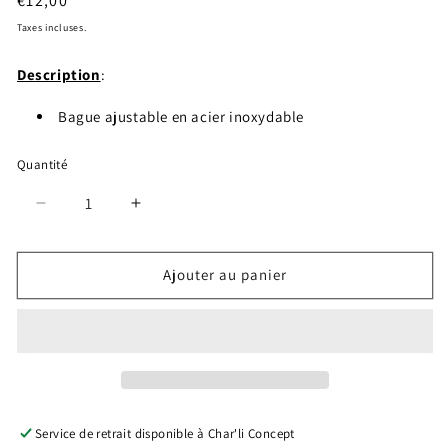
Prix
€12,00
fenêtre
habituel
Taxes incluses.
modale
Description
:
Bague ajustable en acier inoxydable
Quantité
Réduire
Augmenter
la
la
quantité
quantité
de
de
Ajouter au panier
Bague
Bague
Diana
Diana
Service de retrait disponible à
Char'li Concept