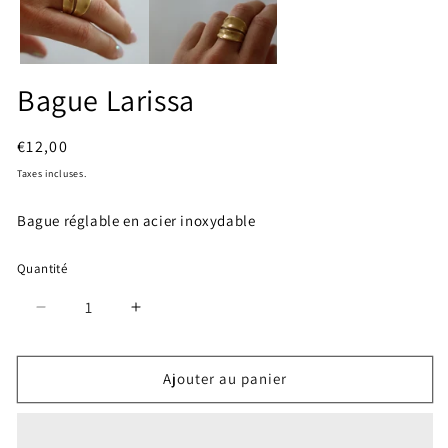
fenêtre
fe
modale
mo
Bague Larissa
Prix
€12,00
habituel
Taxes incluses.
Bague réglable en acier inoxydable
Quantité
Réduire
Augmenter
la
la
quantité
quantité
de
de
Ajouter au panier
Bague
Bague
Larissa
Larissa