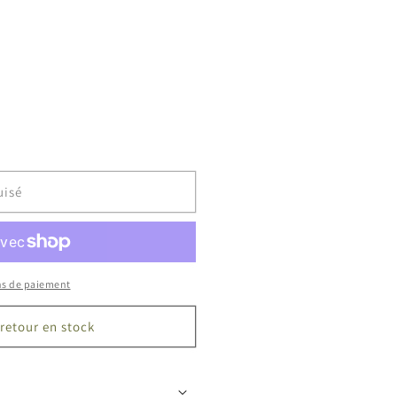
e
nible
uisé
ns de paiement
retour en stock