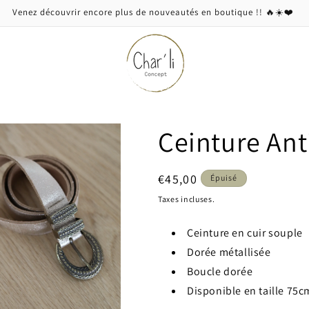
Venez découvrir encore plus de nouveautés en boutique !! 🔥☀️❤️
Ceinture Ant
Prix
€45,00
Épuisé
habituel
Taxes incluses.
Ceinture en cuir souple
Dorée métallisée
Boucle dorée
Disponible en taille 75