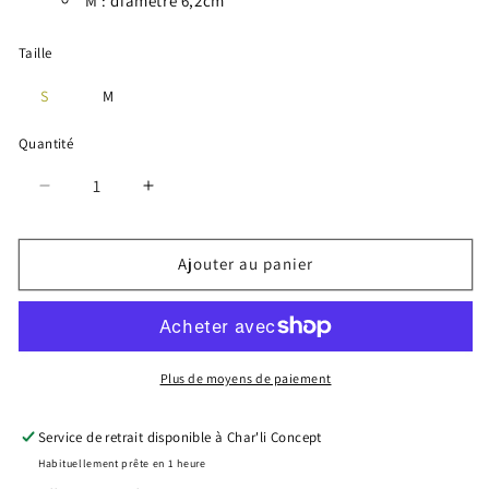
M : diamètre 6,2cm
Taille
S
M
Quantité
Réduire
Augmenter
la
la
quantité
quantité
de
de
Ajouter au panier
Jonc
Jonc
-
-
Dark
Dark
Silver
Silver
Plus de moyens de paiement
Service de retrait disponible à
Char'li Concept
Habituellement prête en 1 heure