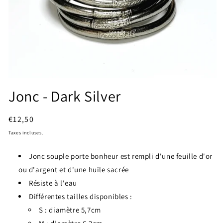
Ouvrir
le
Jonc - Dark Silver
média
1
dans
Prix
€12,50
une
fenêtre
habituel
Taxes incluses.
modale
Jonc souple porte bonheur est rempli d'une feuille d'or
ou d'argent et d'une huile sacrée
Résiste à l'eau
Différentes tailles disponibles :
S : diamètre 5,7cm