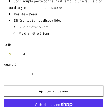
Jonc souple porte bonheur est rempli d'une feuille d'or
ou d'argent et d'une huile sacrée
Résiste à l'eau
Différentes tailles disponibles :
S : diamètre 5,7cm
M : diamètre 6,2cm
Taille
S
M
Quantité
Réduire
Augmenter
la
la
quantité
quantité
de
de
Ajouter au panier
Jonc
Jonc
torsadé
torsadé
-
-