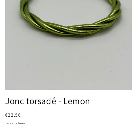
Ouvrir
le
Jonc torsadé - Lemon
média
1
dans
Prix
€22,50
une
fenêtre
habituel
Taxes incluses.
modale