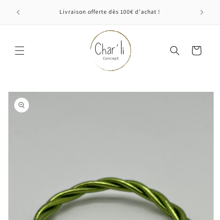
et
passer
Livraison offerte dès 100€ d'achat !
au
contenu
Panier
Passer aux
informations
produits