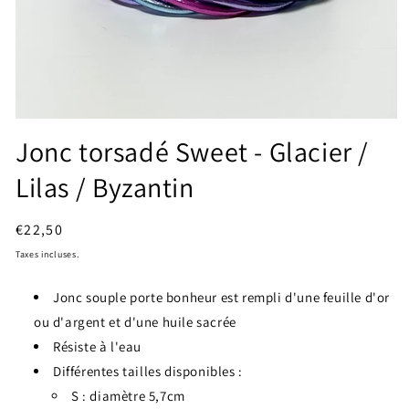
Ouvrir
le
Jonc torsadé Sweet - Glacier /
média
1
Lilas / Byzantin
dans
une
fenêtre
modale
Prix
€22,50
habituel
Taxes incluses.
Jonc souple porte bonheur est rempli d'une feuille d'or
ou d'argent et d'une huile sacrée
Résiste à l'eau
Différentes tailles disponibles :
S : diamètre 5,7cm