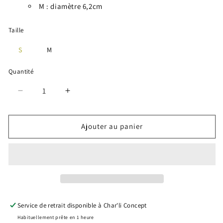
M : diamètre 6,2cm
Taille
S
M
Quantité
Réduire
Augmenter
la
la
quantité
quantité
de
de
Ajouter au panier
Jonc
Jonc
torsadé
torsadé
Sweet
Sweet
-
-
Glacier
Glacier
/
/
Lilas
Lilas
Service de retrait disponible à
Char'li Concept
/
/
Habituellement prête en 1 heure
Byzantin
Byzantin