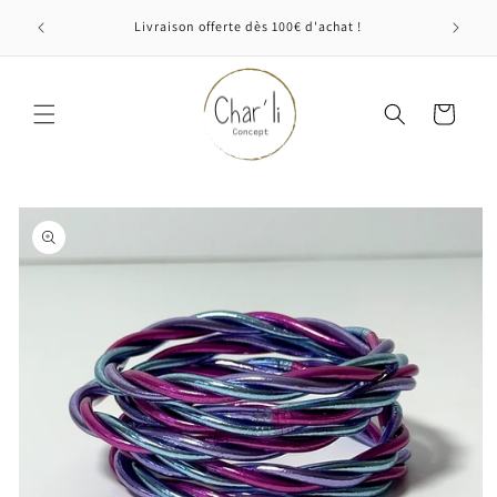
et
passer
Livraison offerte dès 100€ d'achat !
au
contenu
Panier
Passer aux
informations
produits