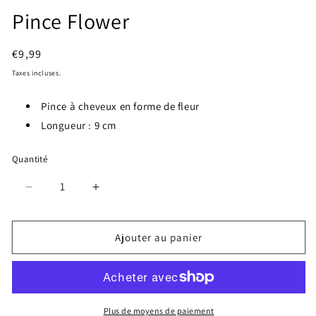
Pince Flower
Prix
€9,99
habituel
Taxes incluses.
Pince à cheveux en forme de fleur
Longueur : 9 cm
Quantité
Réduire
Augmenter
la
la
quantité
quantité
de
de
Ajouter au panier
Pince
Pince
Flower
Flower
Plus de moyens de paiement