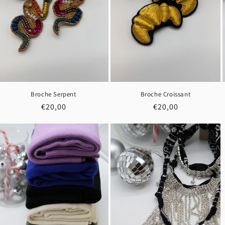
Broche Serpent
Broche Croissant
Prix
€20,00
Prix
€20,00
habituel
habituel