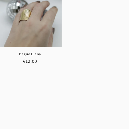
Bague Diana
Prix
€12,00
habituel