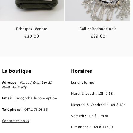
Echarpes Léonore
Collier Badhnati noir
Prix
€30,00
Prix
€39,00
habituel
habituel
La boutique
Horaires
Adresse
:
Place Albert 1er 31 -
Lundi : fermé
4960 Malmedy
Mardi & Jeudi : 13h à 18h
Email
:
info@charli-concept.be
Mercredi & Vendredi : 10h à 18h
Téléphone
: 0471/73.08.35
Samedi : 10h à 17h30
Contactez-nous
Dimanche : 14h à 17h30