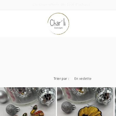
Venez découvrir encore plus de nouveautés en boutique !! 🔥☀️❤️
Trier par :